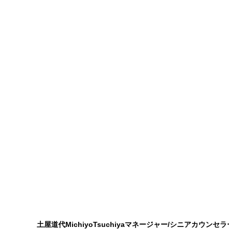
土屋道代
MichiyoTsuchiya
マネージャー/シニアカウンセラ