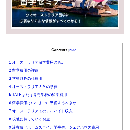
Contents
[
hide
]
1
オーストラリア留学費用の合計
2
留学費用の詳細
3
学費以外の諸費用
4
オーストラリア大学の学費
5
TAFEまたは専門学校の留学費用
6
留学費用はいつまでに準備するべきか
7
オーストラリアでのアルバイト収入
8
現地に持っていくお金
9
滞在費（ホームステイ、学生寮、シェアハウス費用）