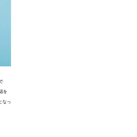
で
認を
となっ