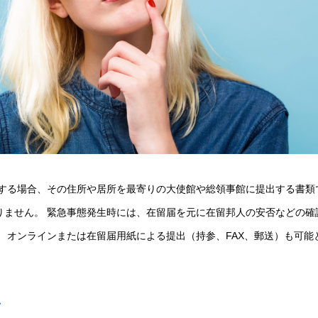
する場合、その住所や居所を最寄りの大使館や総領事館に提出する書類
りません。 緊急事態発生時には、在留届を元に在留邦人の安否などの確
。 オンラインまたは在留届用紙による提出（持参、FAX、郵送）も可能
て