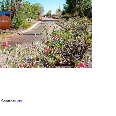
Contents
[
hide
]