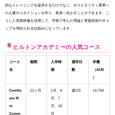
的なトレーニングを提供するだけでなく、ホスピタリティ業界へ
の人脈やコネクションを作り、将来へ生かすことができます。こ
うした実践研修を活用して、学校で学んだ理論と実践技術のギャ
ップを埋められる仕組みになっています。
ヒルトンアカデミーの人気コース
コース
期間
入学時
通学日
学費
名
期
数
（AUD
）
Certific
12ヶ月
1月、4
週2日
14,750
ate III
月、7
in
月、10
Comm
月