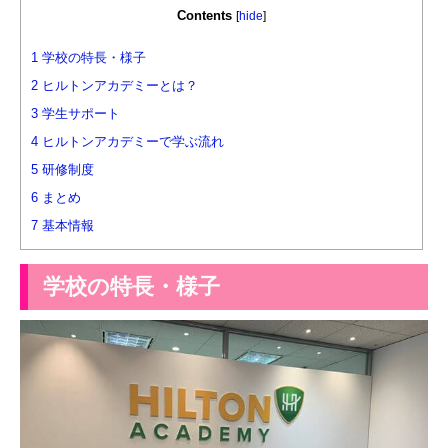
Contents
[
hide
]
1
学校の特長・様子
2
ヒルトンアカデミーとは？
3
学生サポート
4
ヒルトンアカデミーで学ぶ流れ
5
研修制度
6
まとめ
7
基本情報
学校の特長・様子