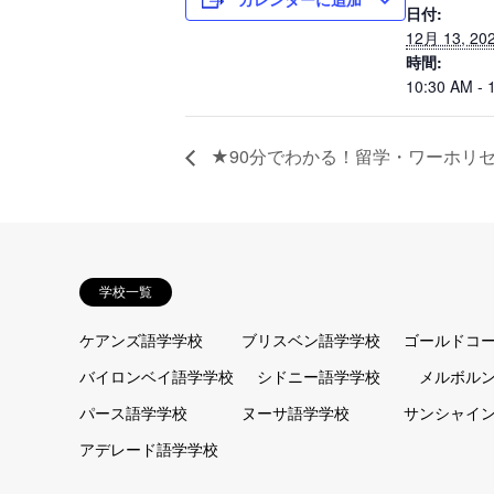
日付:
12月 13, 20
時間:
10:30 AM - 
★90分でわかる！留学・ワーホリ
学校一覧
ケアンズ語学学校
ブリスベン語学学校
ゴールドコ
バイロンベイ語学学校
シドニー語学学校
メルボル
パース語学学校
ヌーサ語学学校
サンシャイ
アデレード語学学校