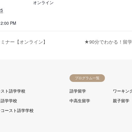
オンライン
25
12:00 PM
セミナー【オンライン】
★90分でわかる！留
プログラム一覧
ースト語学学校
語学留学
ワーキン
ン語学学校
中高生留学
親子留学
ンコースト語学学校