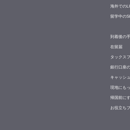
海外でのL
留学中のS
到着後の
在留届
タックス
銀行口座
キャッシ
現地にも
帰国前に
お役立ち